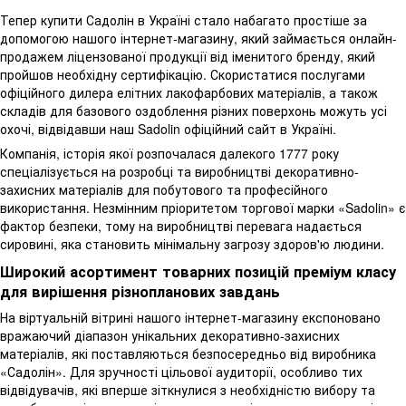
Тепер купити Садолін в Україні стало набагато простіше за
допомогою нашого інтернет-магазину, який займається онлайн-
продажем ліцензованої продукції від іменитого бренду, який
пройшов необхідну сертифікацію. Скористатися послугами
офіційного дилера елітних лакофарбових матеріалів, а також
складів для базового оздоблення різних поверхонь можуть усі
охочі, відвідавши наш Sadolin офіційний сайт в Україні.
Компанія, історія якої розпочалася далекого 1777 року
спеціалізується на розробці та виробництві декоративно-
захисних матеріалів для побутового та професійного
використання. Незмінним пріоритетом торгової марки «Sadolin» є
фактор безпеки, тому на виробництві перевага надається
сировині, яка становить мінімальну загрозу здоров'ю людини.
Широкий асортимент товарних позицій преміум класу
для вирішення різнопланових завдань
На віртуальній вітрині нашого інтернет-магазину експоновано
вражаючий діапазон унікальних декоративно-захисних
матеріалів, які поставляються безпосередньо від виробника
«Садолін». Для зручності цільової аудиторії, особливо тих
відвідувачів, які вперше зіткнулися з необхідністю вибору та