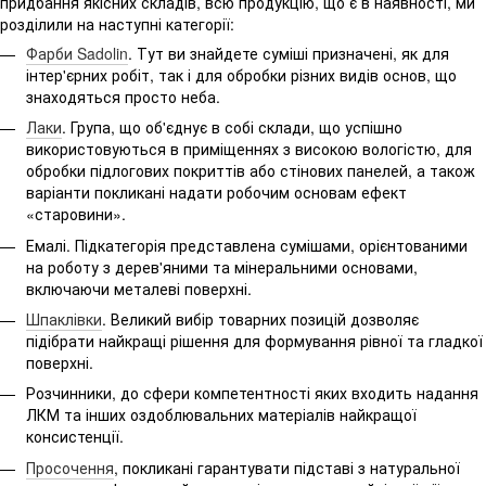
придбання якісних складів, всю продукцію, що є в наявності, ми
розділили на наступні категорії:
Фарби Sadolin
. Тут ви знайдете суміші призначені, як для
інтер'єрних робіт, так і для обробки різних видів основ, що
знаходяться просто неба.
Лаки
. Група, що об'єднує в собі склади, що успішно
використовуються в приміщеннях з високою вологістю, для
обробки підлогових покриттів або стінових панелей, а також
варіанти покликані надати робочим основам ефект
«старовини».
Емалі. Підкатегорія представлена ​​сумішами, орієнтованими
на роботу з дерев'яними та мінеральними основами,
включаючи металеві поверхні.
Шпаклівки
. Великий вибір товарних позицій дозволяє
підібрати найкращі рішення для формування рівної та гладкої
поверхні.
Розчинники, до сфери компетентності яких входить надання
ЛКМ та інших оздоблювальних матеріалів найкращої
консистенції.
Просочення
, покликані гарантувати підставі з натуральної