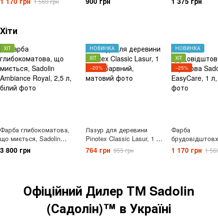
1 170 грн
900 грн
1 375 грн
1 560 грн
EasyCare, 1 л, білий
атмосферостійка, 0,75 л,
тік
Хіти
ХІТ
НОВИНКА
НОВИНКА
ХІТ
ХІТ
−20%
−25%
Фарба глибокоматова,
Лазур для деревини
Фарба
що миється, Sadolin
Pinotex Classic Lasur, 1 л,
брудовідштовх
Ambiance Royal, 2,5 л,
безбарвний, матовий
акрилова Sadol
3 800 грн
764 грн
1 170 грн
955 грн
1 56
білий
EasyCare, 1 л, 
Офіційний Дилер ТМ Sadolin
(Садолін)™ в Україні