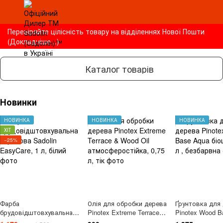
Перевіряйте цілісність товару на відділеннях Нової Пошти
(Докладніше...)
Каталог товарів
Новинки
НОВИНКА
НОВИНКА
НОВИНКА
ХІТ
−25%
Фарба
Олія для обробки дерева
Ґрунтовка для
брудовідштовхувальна
Pinotex Extreme Terrace &
Pinotex Wood B
акрилова Sadolin
Wood Oil
біоцидна, 1 л ,