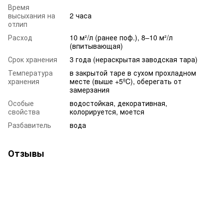
Время
высыхания на
2 часа
отлип
Расход
10 м²/л (ранее поф.), 8–10 м²/л
(впитывающая)
Срок хранения
3 года (нераскрытая заводская тара)
Температура
в закрытой таре в сухом прохладном
хранения
месте (выше +5ºC), оберегать от
замерзания
Особые
водостойкая, декоративная,
свойства
колорируется, моется
Разбавитель
вода
Отзывы