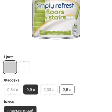
Цвет
Фасовка
0,84 л
0,9 л
2,33 л
2,5 л
Блеск
полуматовый