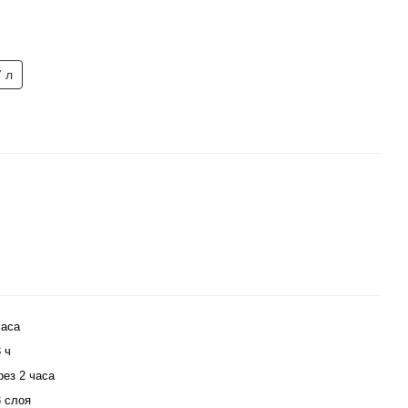
7 л
часа
3 ч
рез 2 часа
3 слоя