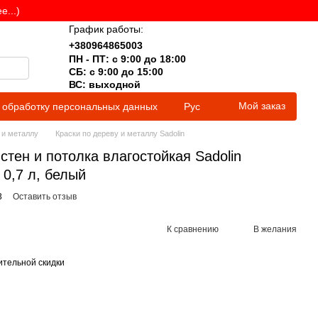
...)
График работы:
+380964865003
ПН - ПТ: с 9:00 до 18:00
СБ: с 9:00 до 15:00
ВС: выходной
Мой заказ
 обработку персональных данных
Рус
 и металлу
Краски по дереву и металлу Sadolin
стен и потолка влагостойкая Sadolin
0,7 л, белый
3
Оставить отзыв
К сравнению
В желания
тельной скидки