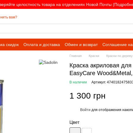
веряйте целостность товара на отделениях Новой Почты (Подробнее
нить вам?
ма скидок
Оплата и доставка
Обмен и возврат
Соглашение на
Главная
Краски
Краски по дереву
Краска акриловая для 
EasyCare Wood&Metal, 
В наличии
Артикул: 474018247583
1 300 грн
Войти
для отображения накопи
%
Цвет