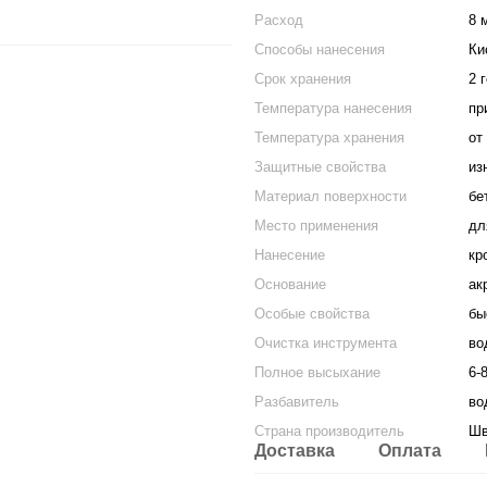
Расход
8 
Способы нанесения
Ки
Срок хранения
2 
Температура нанесения
пр
Температура хранения
от
Защитные свойства
из
Материал поверхности
бе
Место применения
дл
Нанесение
кр
Основание
ак
Особые свойства
бы
Очистка инструмента
во
Полное высыхание
6-
Разбавитель
во
Страна производитель
Шв
Доставка
Оплата