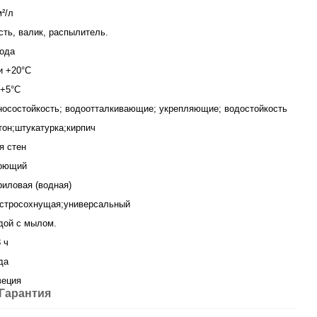
м²/л
сть, валик, распылитель.
года
и +20°С
 +5°С
носостойкость; водоотталкивающие; укрепляющие; водостойкость
тон;штукатурка;кирпич
я стен
оющий
риловая (водная)
стросохнущая;универсальный
дой с мылом.
8 ч
да
еция
Гарантия