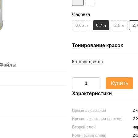
Фасовка
0,65 л
0,7 л
2,5 л
2,
Тонирование красок
Каталог цветов
Файлы
Купить
Характеристики
Время высыхания
2 
Время высыхания на отлип
2-
Второй слой
че
Количество слоев
2-