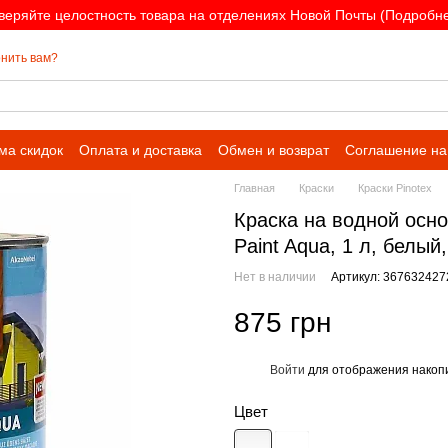
веряйте целостность товара на отделениях Новой Почты (Подробнее
нить вам?
ма скидок
Оплата и доставка
Обмен и возврат
Соглашение на
Главная
Краски
Краски Pinotex
Краска на водной осн
Paint Aqua, 1 л, белый
Нет в наличии
Артикул: 367632427
875 грн
Войти
для отображения накопи
%
Цвет