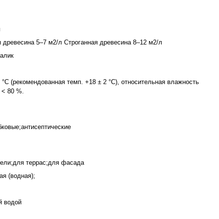
я
 древесина 5–7 м2/л Строганная древесина 8–12 м2/л
валик
°C (рекомендованная темп. +18 ± 2 °C), относительная влажность
 < 80 %.
бковые;антисептические
ели;для террас;для фасада
ая (водная);
й водой