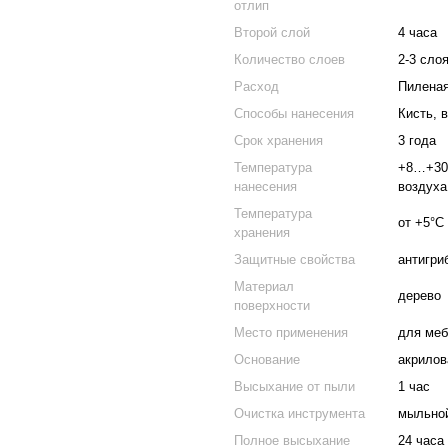
отлип
Второй слой
4 часа
Количество слоев
2-3 сло
Расход
Пиленая
Способы нанесения
Кисть, 
Срок хранения
3 года
Температура
+8…+30 
нанесения
воздуха
Температура
от +5°С
хранения
Защитные свойства
антигри
Материал
дерево
поверхности
Место применения
для меб
Основание
акрилов
Высыхание от пыли
1 час
Очистка инструмента
мыльно
Полное высыхание
24 часа