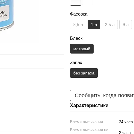
Фасовка
8,5 л
1 л
2,5 л
9 л
Блеск
матовый
Запах
без запаха
Сообщить, когда появи
Характеристики
Время высыхания
24 часа
Время высыхания на
2 часа