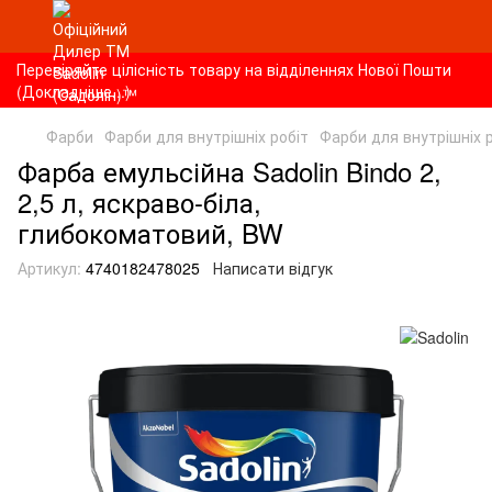
Перевіряйте цілісність товару на відділеннях Нової Пошти
(Докладніше...)
Фарби
Фарби для внутрішніх робіт
Фарби для внутрішніх р
Фарба емульсійна Sadolin Bindo 2,
2,5 л, яскраво-біла,
глибокоматовий, BW
Артикул:
4740182478025
Написати відгук