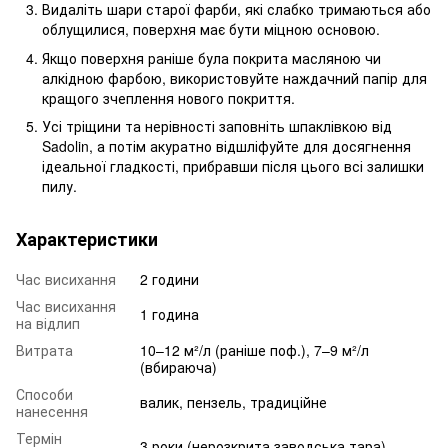
Видаліть шари старої фарби, які слабко тримаються або
облущилися, поверхня має бути міцною основою.
Якщо поверхня раніше була покрита масляною чи
алкідною фарбою, використовуйте наждачний папір для
кращого зчеплення нового покриття.
Усі тріщини та нерівності заповніть шпаклівкою від
Sadolin, а потім акуратно відшліфуйте для досягнення
ідеальної гладкості, прибравши після цього всі залишки
пилу.
Характеристики
Час висихання
2 години
Час висихання
1 година
на відлип
Витрата
10–12 м²/л (раніше поф.), 7–9 м²/л
(вбираюча)
Способи
валик, пензель, традиційне
нанесення
Термін
3 роки (нерозкрита заводська тара)