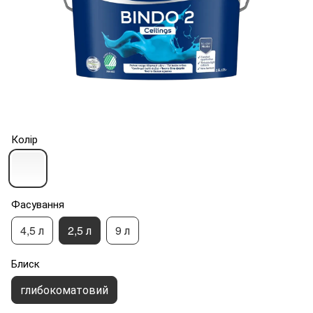
Колір
Фасування
4,5 л
2,5 л
9 л
Блиск
глибокоматовий